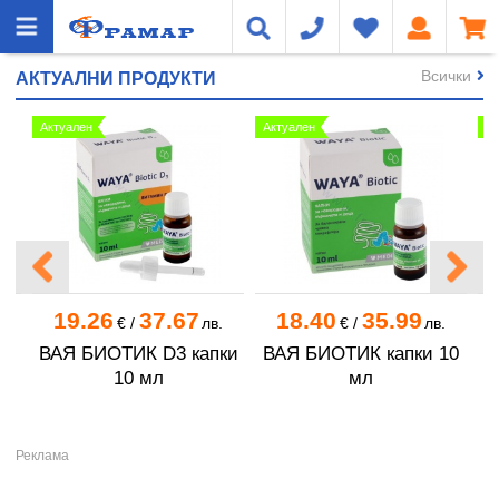
Всички
АКТУАЛНИ ПРОДУКТИ
Актуален
Актуален
Ак
19.26
37.67
18.40
35.99
€
/
лв.
€
/
лв.
Е
ВАЯ БИОТИК D3 капки
ВАЯ БИОТИК капки 10
10 мл
мл