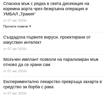
Спасиха мъж с рядка в света дисекация на
коремна аорта чрез безкръвна операция в
УМБАЛ „Тракия“
от 07 авг 2026г.
Прочети повече
Създадоха първите вируси, проектирани от
изкуствен интелект
от 07 авг 2026г.
Мозъчен имплант позволи на парализиран мъж
отново да се храни сам
от 07 авг 2026г.
Експериментално лекарство превръща захарта в
средство за борба с рака
от 07 авг 2026г.