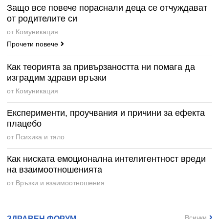
Защо все повече пораснали деца се отчуждават
от родителите си
от Комуникация
Прочети повече
Как теорията за привързаността ни помага да
изградим здрави връзки
от Комуникация
Експерименти, проучвания и причини за ефекта
плацебо
от Психика и тяло
Как ниската емоционална интелигентност вреди
на взаимоотношенията
от Връзки и взаимоотношения
Всички
ЗДРАВЕН ФОРУМ