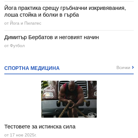
Йога практика срещу гръбначни изкривявания,
лоша стойка и болки в гърба
от Йога и Пилатес
Димитър Бербатов и неговият начин
от Футбол
Всички
СПОРТНА МЕДИЦИНА
Тестовете за истинска сила
от 17 ное 2025г.