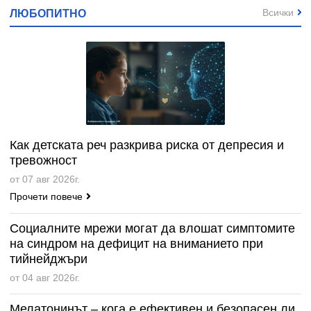
Всички
ЛЮБОПИТНО
Как детската реч разкрива риска от депресия и
тревожност
от 07 авг 2026г.
Прочети повече
Социалните мрежи могат да влошат симптомите
на синдром на дефицит на вниманието при
тийнейджъри
от 04 авг 2026г.
Мелатонинът – кога е ефективен и безопасен ли